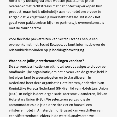
hotel-only boeking via onze website plaatst, heb je een
overeenkomst rechtstreeks met het hotel: wij verkopen hun
product, maar het is uiteindelijk aan het hotel om ervoor te
zorgen dat je krijgt waar je voor hebt betaald. Dit is ook het
geval voor pakketreizen bij onze partners, je overeenkomst is
met de touroperator.
Voor flexibele pakketreizen van Secret Escapes heb je een
overeenkomst met Secret Escapes. Je kunt informatie over de
reisaanbieders vinden op je boekingsbevestiging.
Waar halen jullie je sterbeoordelingen vandaan?
De sterrenclassificatie van elk hotel wordt vastgesteld door een
onafhankelijke organisatie, om het niveau van de gastvrijheid in
het eigen land te weerspiegelen en te classificeren. In
Nederland heet deze organisatie Hotelsterren, onderdeel van
Koninklijke Horeca Nederland (KHN) en lid van Hotelstars Union
(HSU). In België is deze organisatie Toerisme Vlaanderen, lid van
Hotelstars Union (HSU). We selecteren zorgvuldig de
accommodaties die je op onze site ziet en hoewel een
vijfsterrenhotel in Amsterdam of Brussel kan verschillen van
een vijfsterrenhotel elders in de wereld, analyseren we