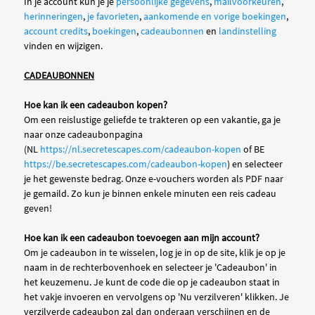
In je account kun je je
persoonlijke gegevens
,
mailvoorkeuren
,
herinneringen
,
je favorieten
,
aankomende en vorige boekingen
,
account credits
,
boekingen
,
cadeaubonnen
en
landinstelling
vinden en wijzigen.
CADEAUBONNEN
Hoe kan ik een cadeaubon kopen?
Om een reislustige geliefde te trakteren op een vakantie, ga je
naar onze cadeaubonpagina
(NL
https://nl.secretescapes.com/cadeaubon-kopen
of BE
https://be.secretescapes.com/cadeaubon-kopen
) en selecteer
je het gewenste bedrag. Onze e-vouchers worden als PDF naar
je gemaild. Zo kun je binnen enkele minuten een reis cadeau
geven!
Hoe kan ik een cadeaubon toevoegen aan mijn account?
Om je cadeaubon in te wisselen, log je in op de site, klik je op je
naam in de rechterbovenhoek en selecteer je 'Cadeaubon' in
het keuzemenu. Je kunt de code die op je cadeaubon staat in
het vakje invoeren en vervolgens op 'Nu verzilveren' klikken. Je
verzilverde cadeaubon zal dan onderaan verschijnen en de