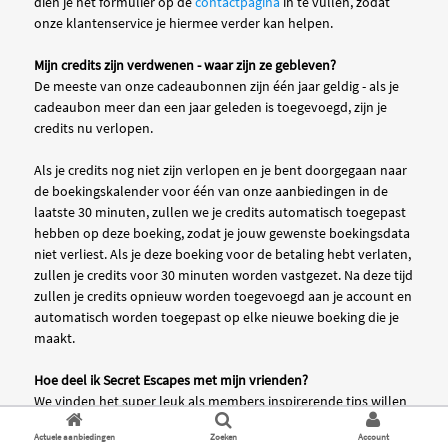
dien je het formulier op de
contactpagina
in te vullen, zodat
onze klantenservice je hiermee verder kan helpen.
Mijn credits zijn verdwenen - waar zijn ze gebleven?
De meeste van onze cadeaubonnen zijn één jaar geldig - als je
cadeaubon meer dan een jaar geleden is toegevoegd, zijn je
credits nu verlopen.
Als je credits nog niet zijn verlopen en je bent doorgegaan naar
de boekingskalender voor één van onze aanbiedingen in de
laatste 30 minuten, zullen we je credits automatisch toegepast
hebben op deze boeking, zodat je jouw gewenste boekingsdata
niet verliest. Als je deze boeking voor de betaling hebt verlaten,
zullen je credits voor 30 minuten worden vastgezet. Na deze tijd
zullen je credits opnieuw worden toegevoegd aan je account en
automatisch worden toegepast op elke nieuwe boeking die je
maakt.
Hoe deel ik Secret Escapes met mijn vrienden?
We vinden het super leuk als members inspirerende tips willen
delen met familie en vrienden - zo leuk dat we je credits
Actuele aanbiedingen
Zoeken
Account
aanbieden voor elke succesvolle doorverwijzing (wanneer ze