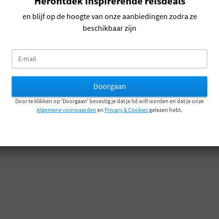
Herontdek inspirerende reisdeals
en blijf op de hoogte van onze aanbiedingen zodra ze
e voorwaarden
Privacy & Cookies
beschikbaar zijn
E-
mail
Door te klikken op 'Doorgaan' bevestig je dat je lid wilt worden en dat je onze
Algemene voorwaarden
en
Privacy & Cookies
gelezen hebt.