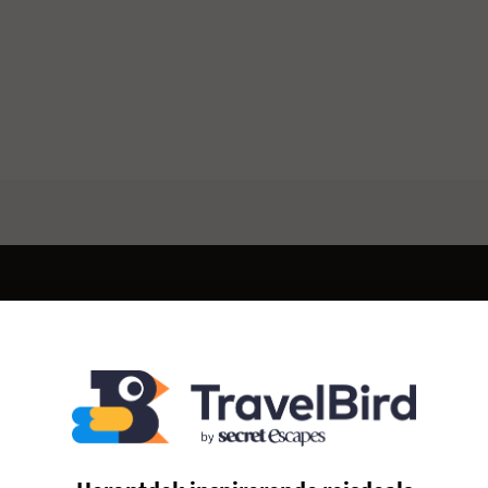
Ja, dat is inbegrepen
t wij dit geheim
Gratis upgrades, drankjes, laat uitchecken - vaak inbegrepen,
Alleen vo
s ons geheim, nu
altijd welkom. Nooit meer onderhandelen bij de receptie. Zo
Te mooi
eenvoudig is het.