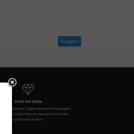
Inloggen
Enkel het beste
or onze members. Tegen de beste online prijzen.
 om waar te zijn? Welnee. Gewoon te mooi om
openbaar te maken.