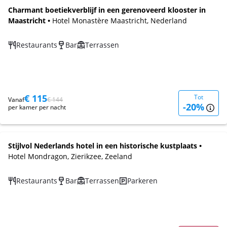
Charmant boetiekverblijf in een gerenoveerd klooster in
Maastricht •
Hotel Monastère Maastricht, Nederland
Restaurants
Bar
Terrassen
€ 115
Tot
Vanaf
€ 144
-20%
per kamer per nacht
Stijlvol Nederlands hotel in een historische kustplaats •
Hotel Mondragon, Zierikzee, Zeeland
Restaurants
Bar
Terrassen
Parkeren