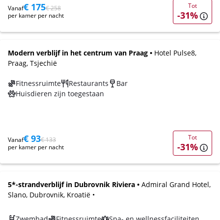
€ 175
Tot
Vanaf
€ 258
-31%
per kamer per nacht
Modern verblijf in het centrum van Praag •
Hotel Pulse8,
Praag, Tsjechië
Fitnessruimte
Restaurants
Bar
Huisdieren zijn toegestaan
€ 93
Tot
Vanaf
€ 133
-31%
per kamer per nacht
5*-strandverblijf in Dubrovnik Riviera •
Admiral Grand Hotel,
Slano, Dubrovnik, Kroatië •
Zwembad
Fitnessruimte
Spa- en wellnessfaciliteiten