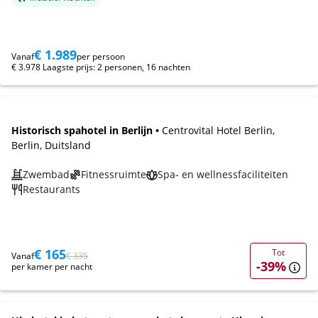
€ 1.989
Vanaf
per persoon
€ 3.978 Laagste prijs: 2 personen, 16 nachten
Historisch spahotel in Berlijn •
Centrovital Hotel Berlin,
Berlin, Duitsland
Zwembad
Fitnessruimte
Spa- en wellnessfaciliteiten
Restaurants
€ 165
Tot
Vanaf
€ 335
-39%
per kamer per nacht