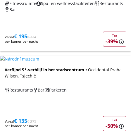
Fitnessruimte
Spa- en wellnessfaciliteiten
Restaurants
Bar
€ 195
Tot
Vanaf
€ 324
-39%
per kamer per nacht
Verfijnd 5*-verblijf in het stadscentrum •
Occidental Praha
Wilson, Tsjechië
Restaurants
Bar
Parkeren
€ 135
Tot
Vanaf
€ 275
-50%
per kamer per nacht