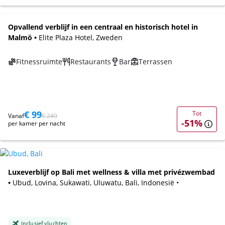
Opvallend verblijf in een centraal en historisch hotel in
Malmö •
Elite Plaza Hotel, Zweden
Fitnessruimte
Restaurants
Bar
Terrassen
€ 99
Tot
Vanaf
€ 249
-51%
per kamer per nacht
Luxeverblijf op Bali met wellness & villa met privézwembad
•
Ubud, Lovina, Sukawati, Uluwatu, Bali, Indonesië •
Inclusief vluchten