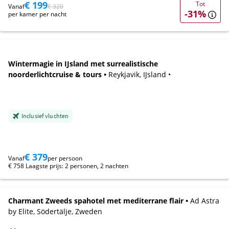
€ 199
Tot
Vanaf
€ 320
-31%
per kamer per nacht
Wintermagie in IJsland met surrealistische
noorderlichtcruise & tours •
Reykjavik, IJsland •
Inclusief vluchten
€ 379
Vanaf
per persoon
€ 758 Laagste prijs: 2 personen, 2 nachten
Charmant Zweeds spahotel met mediterrane flair •
Ad Astra
by Elite, Södertälje, Zweden