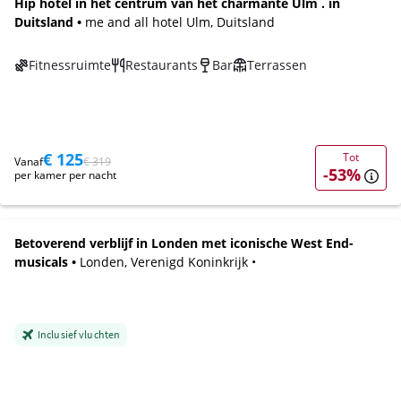
Hip hotel in het centrum van het charmante Ulm . in
Duitsland •
me and all hotel Ulm, Duitsland
Fitnessruimte
Restaurants
Bar
Terrassen
€ 125
Tot
Vanaf
€ 319
-53%
per kamer per nacht
Betoverend verblijf in Londen met iconische West End-
musicals •
Londen, Verenigd Koninkrijk •
Inclusief vluchten