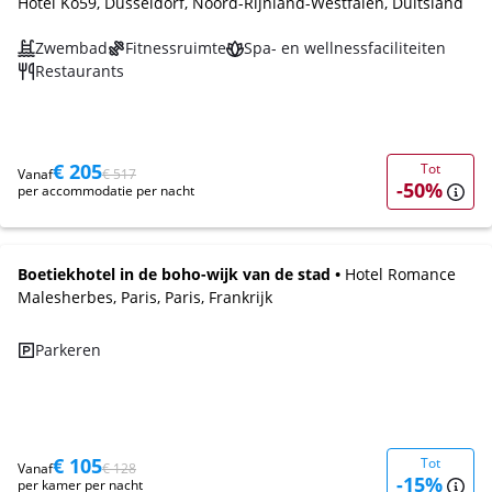
Hotel Kö59, Düsseldorf, Noord-Rijnland-Westfalen, Duitsland
Zwembad
Fitnessruimte
Spa- en wellnessfaciliteiten
Restaurants
€ 205
Tot
Vanaf
€ 517
-50%
per accommodatie per nacht
Boetiekhotel in de boho-wijk van de stad •
Hotel Romance
Malesherbes, Paris, Paris, Frankrijk
Parkeren
€ 105
Tot
Vanaf
€ 128
-15%
per kamer per nacht