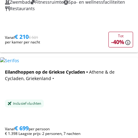
Zwembad
Fitnessruimte
Spa- en wellnessfaciliteiten
Restaurants
€ 210
Tot
Vanaf
€ 501
-40%
per kamer per nacht
Eilandhoppen op de Griekse Cycladen •
Athene & de
Cycladen, Griekenland •
Inclusief vluchten
€ 699
Vanaf
per persoon
€ 1.398 Laagste prijs: 2 personen, 7 nachten