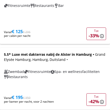
Fitnessruimte
Restaurants
Bar
€ 125
Tot
Vanaf
€ 206
-33%
per cabin per nacht
5.5* Luxe met dakterras nabij de Alster in Hamburg •
Grand
Elysée Hamburg, Hamburg, Duitsland •
Zwembad
Fitnessruimte
Spa- en wellnessfaciliteiten
Restaurants
€ 195
Tot
Vanaf
€ 350
-42%
per kamer per nacht, voor 2 nachten